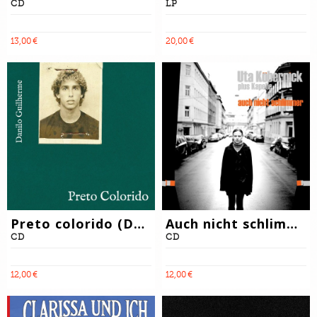
CD
LP
13,00 €
20,00 €
Preto colorido (Danilo Guilherme)
Auch nicht schlimmer (Uta Köbernick)
CD
CD
12,00 €
12,00 €