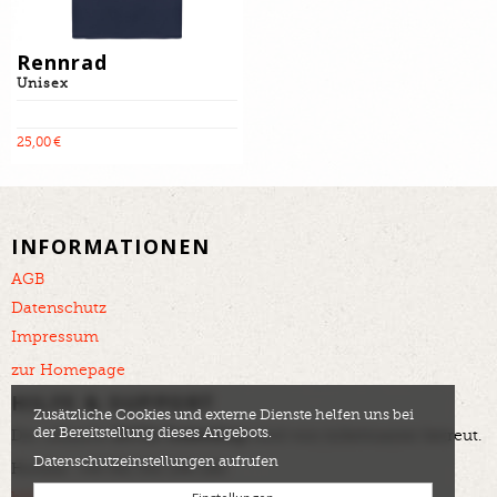
Rennrad
Unisex
25,00 €
INFORMATIONEN
AGB
Datenschutz
Impressum
zur Homepage
HILFE & SUPPORT
Zusätzliche Cookies und externe Dienste helfen uns bei
der Bereitstellung dieses Angebots.
Der offizielle
DOTA Ticketshop
wird von tickettoaster betreut.
Datenschutzeinstellungen aufrufen
Hotline: +49 561 350 296 280