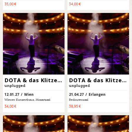
35,00 €
34,00 €
DOTA & das Klitzekleine Orchester
DOTA & das Klitzekleine Orchester
unplugged
unplugged
12.01.27 / Wien
21.04.27 / Erlangen
Wiener Konzerthaus, Mozartsaal
Redoutensaal
34,00 €
38,95 €