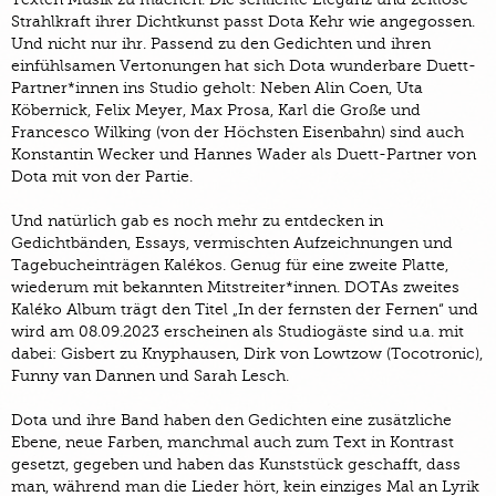
Strahlkraft ihrer Dichtkunst passt Dota Kehr wie angegossen.
Und nicht nur ihr. Passend zu den Gedichten und ihren
einfühlsamen Vertonungen hat sich Dota wunderbare Duett-
Partner*innen ins Studio geholt: Neben Alin Coen, Uta
Köbernick, Felix Meyer, Max Prosa, Karl die Große und
Francesco Wilking (von der Höchsten Eisenbahn) sind auch
Konstantin Wecker und Hannes Wader als Duett-Partner von
Dota mit von der Partie.
Und natürlich gab es noch mehr zu entdecken in
Gedichtbänden, Essays, vermischten Aufzeichnungen und
Tagebucheinträgen Kalékos. Genug für eine zweite Platte,
wiederum mit bekannten Mitstreiter*innen. DOTAs zweites
Kaléko Album trägt den Titel „In der fernsten der Fernen“ und
wird am 08.09.2023 erscheinen als Studiogäste sind u.a. mit
dabei: Gisbert zu Knyphausen, Dirk von Lowtzow (Tocotronic),
Funny van Dannen und Sarah Lesch.
Dota und ihre Band haben den Gedichten eine zusätzliche
Ebene, neue Farben, manchmal auch zum Text in Kontrast
gesetzt, gegeben und haben das Kunststück geschafft, dass
man, während man die Lieder hört, kein einziges Mal an Lyrik