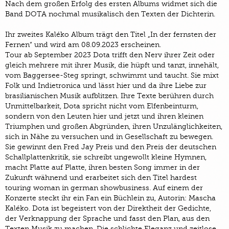
Nach dem großen Erfolg des ersten Albums widmet sich die
Band DOTA nochmal musikalisch den Texten der Dichterin.
Ihr zweites Kaléko Album trägt den Titel „In der fernsten der
Fernen“ und wird am 08.09.2023 erscheinen.
Tour ab September 2023 Dota trifft den Nerv ihrer Zeit oder
gleich mehrere mit ihrer Musik, die hüpft und tanzt, innehält,
vom Baggersee-Steg springt, schwimmt und taucht. Sie mixt
Folk und Indietronica und lässt hier und da ihre Liebe zur
brasilianischen Musik aufblitzen. Ihre Texte berühren durch
Unmittelbarkeit, Dota spricht nicht vom Elfenbeinturm,
sondern von den Leuten hier und jetzt und ihren kleinen
Triumphen und großen Abgründen, ihren Unzulänglichkeiten,
sich in Nähe zu versuchen und in Gesellschaft zu bewegen.
Sie gewinnt den Fred Jay Preis und den Preis der deutschen
Schallplattenkritik, sie schreibt ungewollt kleine Hymnen,
macht Platte auf Platte, ihren besten Song immer in der
Zukunft wähnend und erarbeitet sich den Titel hardest
touring woman in german showbusiness. Auf einem der
Konzerte steckt ihr ein Fan ein Büchlein zu, Autorin: Mascha
Kaléko. Dota ist begeistert von der Direktheit der Gedichte,
der Verknappung der Sprache und fasst den Plan, aus den
Texten Musik zu machen. Die schlichte Eleganz und zeitlose