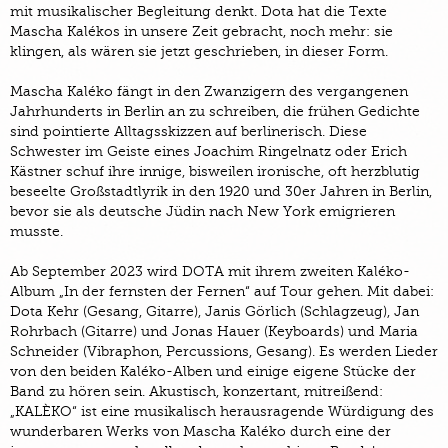
mit musikalischer Begleitung denkt. Dota hat die Texte
Mascha Kalékos in unsere Zeit gebracht, noch mehr: sie
klingen, als wären sie jetzt geschrieben, in dieser Form.
Mascha Kaléko fängt in den Zwanzigern des vergangenen
Jahrhunderts in Berlin an zu schreiben, die frühen Gedichte
sind pointierte Alltagsskizzen auf berlinerisch. Diese
Schwester im Geiste eines Joachim Ringelnatz oder Erich
Kästner schuf ihre innige, bisweilen ironische, oft herzblutig
beseelte Großstadtlyrik in den 1920 und 30er Jahren in Berlin,
bevor sie als deutsche Jüdin nach New York emigrieren
musste.
Ab September 2023 wird DOTA mit ihrem zweiten Kaléko-
Album „In der fernsten der Fernen“ auf Tour gehen. Mit dabei:
Dota Kehr (Gesang, Gitarre), Janis Görlich (Schlagzeug), Jan
Rohrbach (Gitarre) und Jonas Hauer (Keyboards) und Maria
Schneider (Vibraphon, Percussions, Gesang). Es werden Lieder
von den beiden Kaléko-Alben und einige eigene Stücke der
Band zu hören sein. Akustisch, konzertant, mitreißend:
„KALÈKO“ ist eine musikalisch herausragende Würdigung des
wunderbaren Werks von Mascha Kaléko durch eine der