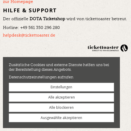
zur Homepage
HILFE & SUPPORT
Der offizielle
DOTA Ticketshop
wird von tickettoaster betreut.
Hotline: +49 561 350 296 280
helpdesk@tickettoaster.de
Zusätzliche Cookies und externe Dienste helfen uns bei
der Bereitstellung dieses Angebots.
Datenschutzeinstellungen aufrufen
Einstellungen
Alle akzeptieren
Alle blockieren
Ausgewählte akzeptieren