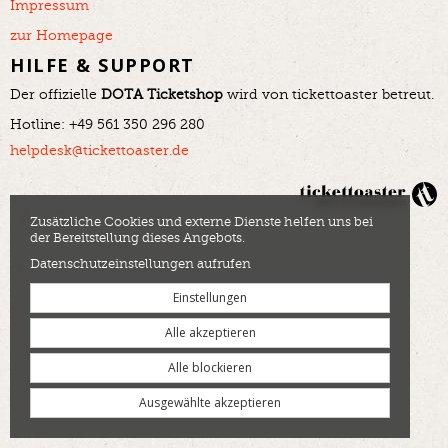
Impressum
zur Homepage
HILFE & SUPPORT
Der offizielle
DOTA Ticketshop
wird von tickettoaster betreut.
Hotline: +49 561 350 296 280
helpdesk@tickettoaster.de
Zusätzliche Cookies und externe Dienste helfen uns bei
der Bereitstellung dieses Angebots.
Datenschutzeinstellungen aufrufen
Einstellungen
Alle akzeptieren
Alle blockieren
Ausgewählte akzeptieren