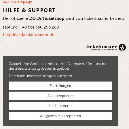
zur Homepage
HILFE & SUPPORT
Der offizielle
DOTA Ticketshop
wird von tickettoaster betreut.
Hotline: +49 561 350 296 280
helpdesk@tickettoaster.de
Zusätzliche Cookies und externe Dienste helfen uns bei
der Bereitstellung dieses Angebots.
Datenschutzeinstellungen aufrufen
Einstellungen
Alle akzeptieren
Alle blockieren
Ausgewählte akzeptieren