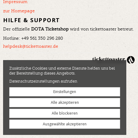
Impressum
zur Homepage
HILFE & SUPPORT
Der offizielle
DOTA Ticketshop
wird von tickettoaster betreut.
Hotline: +49 561 350 296 280
helpdesk@tickettoaster.de
Zusätzliche Cookies und externe Dienste helfen uns bei
der Bereitstellung dieses Angebots.
Datenschutzeinstellungen aufrufen
Einstellungen
Alle akzeptieren
Alle blockieren
Ausgewählte akzeptieren