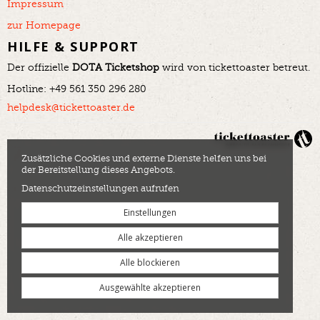
Impressum
zur Homepage
HILFE & SUPPORT
Der offizielle
DOTA Ticketshop
wird von tickettoaster betreut.
Hotline: +49 561 350 296 280
helpdesk@tickettoaster.de
Zusätzliche Cookies und externe Dienste helfen uns bei
der Bereitstellung dieses Angebots.
Datenschutzeinstellungen aufrufen
Einstellungen
Alle akzeptieren
Alle blockieren
Ausgewählte akzeptieren