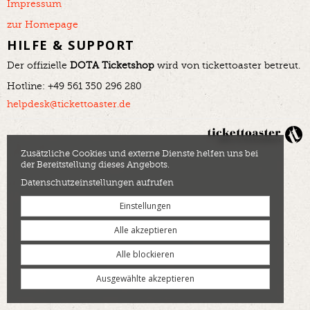
Impressum
zur Homepage
HILFE & SUPPORT
Der offizielle
DOTA Ticketshop
wird von tickettoaster betreut.
Hotline: +49 561 350 296 280
helpdesk@tickettoaster.de
Zusätzliche Cookies und externe Dienste helfen uns bei
der Bereitstellung dieses Angebots.
Datenschutzeinstellungen aufrufen
Einstellungen
Alle akzeptieren
Alle blockieren
Ausgewählte akzeptieren