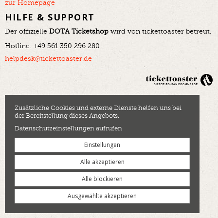
zur Homepage
HILFE & SUPPORT
Der offizielle
DOTA Ticketshop
wird von tickettoaster betreut.
Hotline: +49 561 350 296 280
helpdesk@tickettoaster.de
Zusätzliche Cookies und externe Dienste helfen uns bei
der Bereitstellung dieses Angebots.
Datenschutzeinstellungen aufrufen
Einstellungen
Alle akzeptieren
Alle blockieren
Ausgewählte akzeptieren