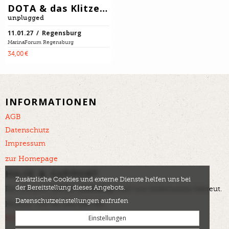
DOTA & das Klitzekleine Orchester
unplugged
11.01.27 / Regensburg
MarinaForum Regensburg
34,00 €
INFORMATIONEN
AGB
Datenschutz
Impressum
zur Homepage
HILFE & SUPPORT
Zusätzliche Cookies und externe Dienste helfen uns bei
der Bereitstellung dieses Angebots.
Der offizielle
DOTA Ticketshop
wird von tickettoaster betreut.
Datenschutzeinstellungen aufrufen
Hotline: +49 561 350 296 280
Einstellungen
helpdesk@tickettoaster.de