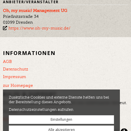
ANBIETER/VERANSTALTER
Oh, my music! Management UG
Prießnitzstraße 34
01099 Dresden
https://www.oh-my-music.de/
INFORMATIONEN
AGB
Datenschutz
Impressum
zur Homepage
HILFE & SUPPORT
Zusätzliche Cookies und externe Dienste helfen uns bei
der Bereitstellung dieses Angebots.
Der offizielle
DOTA Ticketshop
wird von tickettoaster betreut.
Datenschutzeinstellungen aufrufen
Hotline: +49 561 350 296 280
Einstellungen
helpdesk@tickettoaster.de
Alle akzeptieren