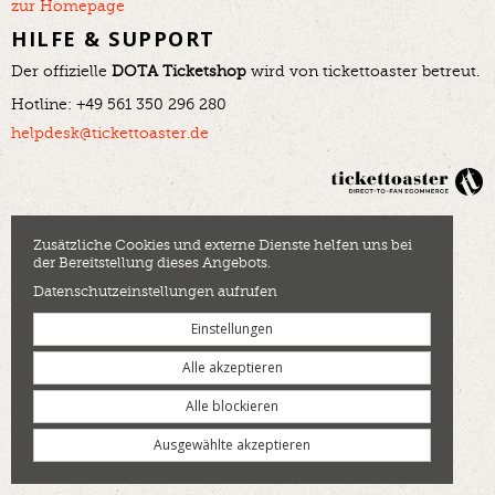
zur Homepage
HILFE & SUPPORT
Der offizielle
DOTA Ticketshop
wird von tickettoaster betreut.
Hotline: +49 561 350 296 280
helpdesk@tickettoaster.de
Zusätzliche Cookies und externe Dienste helfen uns bei
der Bereitstellung dieses Angebots.
Datenschutzeinstellungen aufrufen
Einstellungen
Alle akzeptieren
Alle blockieren
Ausgewählte akzeptieren