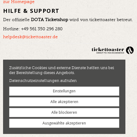
zur Homepage
HILFE & SUPPORT
Der offizielle
DOTA Ticketshop
wird von tickettoaster betreut.
Hotline: +49 561 350 296 280
helpdesk@tickettoaster.de
Zusätzliche Cookies und externe Dienste helfen uns bei
der Bereitstellung dieses Angebots.
Datenschutzeinstellungen aufrufen
Einstellungen
Alle akzeptieren
Alle blockieren
Ausgewählte akzeptieren