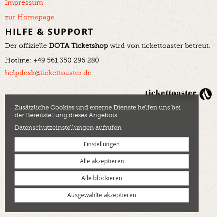
Impressum
zur Homepage
HILFE & SUPPORT
Der offizielle
DOTA Ticketshop
wird von tickettoaster betreut.
Hotline: +49 561 350 296 280
helpdesk@tickettoaster.de
Zusätzliche Cookies und externe Dienste helfen uns bei
der Bereitstellung dieses Angebots.
Datenschutzeinstellungen aufrufen
Einstellungen
Alle akzeptieren
Alle blockieren
Ausgewählte akzeptieren