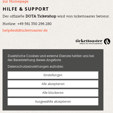
zur Homepage
HILFE & SUPPORT
Der offizielle
DOTA Ticketshop
wird von tickettoaster betreut.
Hotline: +49 561 350 296 280
helpdesk@tickettoaster.de
Zusätzliche Cookies und externe Dienste helfen uns bei
der Bereitstellung dieses Angebots.
Datenschutzeinstellungen aufrufen
Einstellungen
Alle akzeptieren
Alle blockieren
Ausgewählte akzeptieren