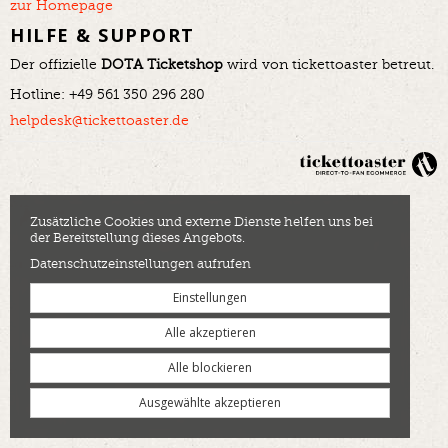
zur Homepage
HILFE & SUPPORT
Der offizielle
DOTA Ticketshop
wird von tickettoaster betreut.
Hotline: +49 561 350 296 280
helpdesk@tickettoaster.de
Zusätzliche Cookies und externe Dienste helfen uns bei
der Bereitstellung dieses Angebots.
Datenschutzeinstellungen aufrufen
Einstellungen
Alle akzeptieren
Alle blockieren
Ausgewählte akzeptieren