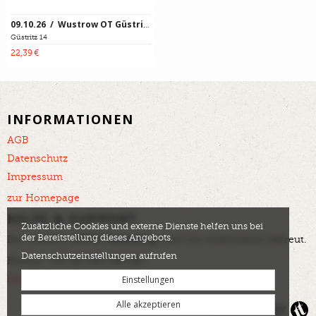
09.10.26 / Wustrow OT Güstritz
Güstritz 14
22,39 €
INFORMATIONEN
AGB
Datenschutz
Impressum
zur Homepage
HILFE & SUPPORT
Zusätzliche Cookies und externe Dienste helfen uns bei
der Bereitstellung dieses Angebots.
Der offizielle
DOTA Ticketshop
wird von tickettoaster betreut.
Datenschutzeinstellungen aufrufen
Hotline: +49 561 350 296 280
Einstellungen
helpdesk@tickettoaster.de
Alle akzeptieren