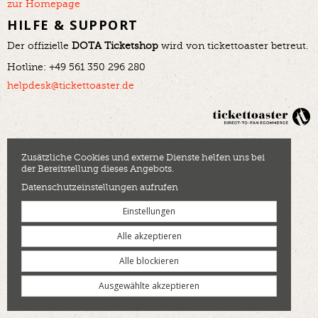
zur Homepage
HILFE & SUPPORT
Der offizielle
DOTA Ticketshop
wird von tickettoaster betreut.
Hotline: +49 561 350 296 280
helpdesk@tickettoaster.de
Zusätzliche Cookies und externe Dienste helfen uns bei
der Bereitstellung dieses Angebots.
Datenschutzeinstellungen aufrufen
Einstellungen
Alle akzeptieren
Alle blockieren
Ausgewählte akzeptieren